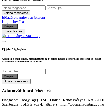
Jelszó Módosítás
Előadások amire van jegyem
Kupon beváltás
Mégsem
Kijelentkezés
Új jelszó igénylése:
Add meg e-mail címed, majd kattints az új jelszó kérése gombra, ha szeretnél új jelszót
beállítani a felhasználói fiókodhoz!
Mégsem
Új jelszó kérése
>
Adattovábbítási feltételek
Elfogadom, hogy a(z) TSU Online Rendezvények Kft (2000
Szentendre, Tölgyfa köz 4.) által a(z) https://tudomanyosstandup.hu