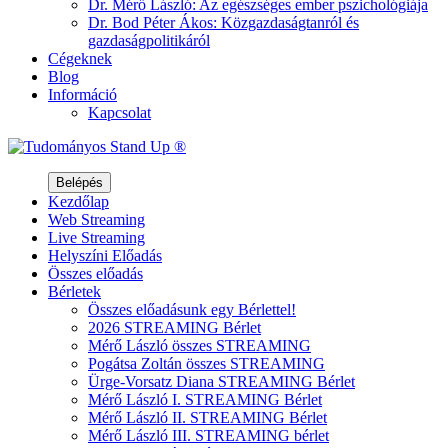
Dr. Mérő László
: Az egészséges ember pszichológiája
Dr. Bod Péter Ákos
: Közgazdaságtanról és
gazdaságpolitikáról
Cégeknek
Blog
Információ
Kapcsolat
Belépés
Kezdőlap
Web
Streaming
Live
Streaming
Helyszíni
Előadás
Összes előadás
Bérletek
Összes előadásunk egy Bérlettel!
2026 STREAMING Bérlet
Mérő László összes STREAMING
Pogátsa Zoltán összes STREAMING
Ürge-Vorsatz Diana STREAMING Bérlet
Mérő László I. STREAMING Bérlet
Mérő László II. STREAMING Bérlet
Mérő László III. STREAMING bérlet