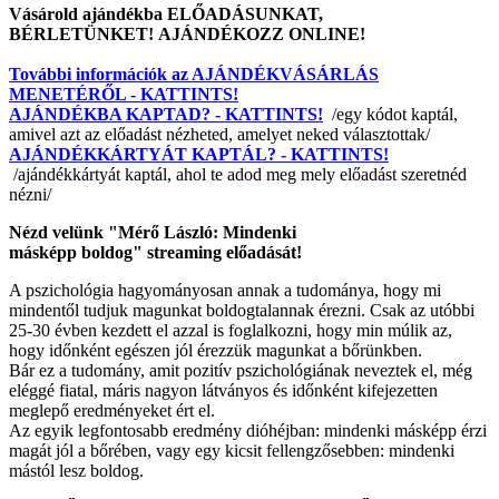
Vásárold ajándékba ELŐADÁSUNKAT,
BÉRLETÜNKET! AJÁNDÉKOZZ ONLINE!
További információk az AJÁNDÉKVÁSÁRLÁS
MENETÉRŐL - KATTINTS!
AJÁNDÉKBA KAPTAD? - KATTINTS!
/egy kódot kaptál,
amivel azt az előadást nézheted, amelyet neked választottak/
AJÁNDÉKKÁRTYÁT KAPTÁL? - KATTINTS!
/ajándékkártyát kaptál, ahol te adod meg mely előadást szeretnéd
nézni/
Nézd velünk "Mérő László: Mindenki
másképp boldog" streaming előadását!
A pszichológia hagyományosan annak a tudománya, hogy mi
mindentől tudjuk magunkat boldogtalannak érezni. Csak az utóbbi
25-30 évben kezdett el azzal is foglalkozni, hogy min múlik az,
hogy időnként egészen jól érezzük magunkat a bőrünkben.
Bár ez a tudomány, amit pozitív pszichológiának neveztek el, még
eléggé fiatal, máris nagyon látványos és időnként kifejezetten
meglepő eredményeket ért el.
Az egyik legfontosabb eredmény dióhéjban: mindenki másképp érzi
magát jól a bőrében, vagy egy kicsit fellengzősebben: mindenki
mástól lesz boldog.