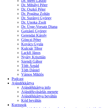
Dr. Mérő László
Dr. Mihályi Péter
Dr. Oszkó Péter
Dr. Pogátsa Zoltán
Dr. Surányi György
Dr. Unoka Zsolt
Dr. Ürge-Vorsatz Diana
Gajzágó György
Gerendai Károly
Gönczi Péter
Kovács Gyula
Kulcsár Tibor
Lackfi János
Nyáry Krisztián
Szendi Gábor
Tóth Árpád
Tóth Dániel
Vámos Miklós
Podcast
Ajándékkártya
Ajándékkártya info
Ajándékvásárlás menete
Ajándékkártya beváltás
Kód beváltás
Kurzusok