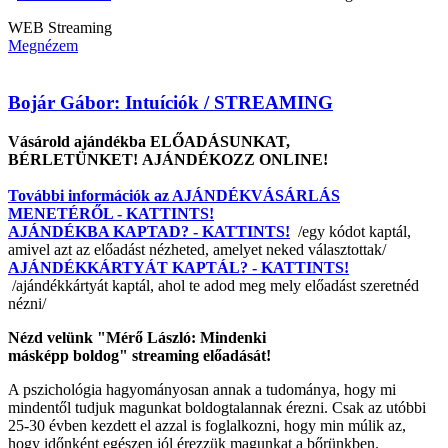
WEB
Streaming
Megnézem
Bojár Gábor: Intuíciók / STREAMING
Vásárold ajándékba ELŐADÁSUNKAT,
BÉRLETÜNKET! AJÁNDÉKOZZ ONLINE!
További információk az AJÁNDÉKVÁSÁRLÁS
MENETÉRŐL - KATTINTS!
AJÁNDÉKBA KAPTAD? - KATTINTS!
/egy kódot kaptál,
amivel azt az előadást nézheted, amelyet neked választottak/
AJÁNDÉKKÁRTYÁT KAPTÁL? - KATTINTS!
/ajándékkártyát kaptál, ahol te adod meg mely előadást szeretnéd
nézni/
Nézd velünk "Mérő László: Mindenki
másképp boldog" streaming előadását!
A pszichológia hagyományosan annak a tudománya, hogy mi
mindentől tudjuk magunkat boldogtalannak érezni. Csak az utóbbi
25-30 évben kezdett el azzal is foglalkozni, hogy min múlik az,
hogy időnként egészen jól érezzük magunkat a bőrünkben.