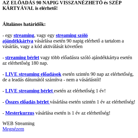
AZ ELŐADÁS 90 NAPIG VISSZANÉZHETŐ és SZÉP
KÁRTYÁVAL is elérhető!
Általános határidők:
- egy
streaming
, vagy egy
streaming szóló
ajándékkártya
vásárlása esetén 90 napig elérhető a tartalom a
vásárlás, vagy a kód aktiválását követően
-
streaming bérlet
vagy több előadásra szóló ajándékkártya esetén
az elérhetőség 180 nap.
-
LIVE streaming előadások
esetén szintén 90 nap az elérhetőség,
de a leadás dátumától számítva - nem a vásárlástól!
-
LIVE streaming bérlet
esetén az elérhetőség 1 év!
-
Összes előadás bérlet
vásárlása esetén szintén 1 év az elérhetőség!
-
Mesterkurzus
vásárlása esetén is 1 év az elérhetőség!
WEB
Streaming
Megnézem