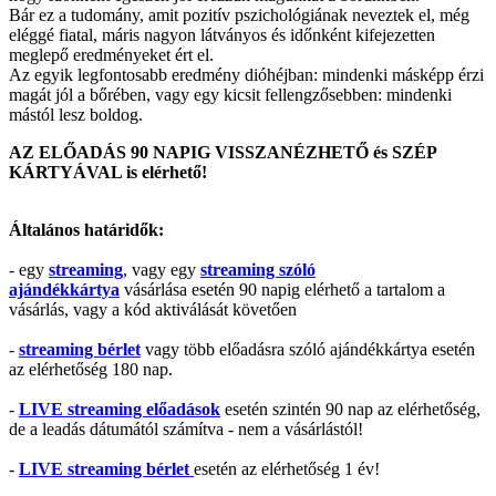
Bár ez a tudomány, amit pozitív pszichológiának neveztek el, még
eléggé fiatal, máris nagyon látványos és időnként kifejezetten
meglepő eredményeket ért el.
Az egyik legfontosabb eredmény dióhéjban: mindenki másképp érzi
magát jól a bőrében, vagy egy kicsit fellengzősebben: mindenki
mástól lesz boldog.
AZ ELŐADÁS 90 NAPIG VISSZANÉZHETŐ és SZÉP
KÁRTYÁVAL is elérhető!
Általános határidők:
- egy
streaming
, vagy egy
streaming szóló
ajándékkártya
vásárlása esetén 90 napig elérhető a tartalom a
vásárlás, vagy a kód aktiválását követően
-
streaming bérlet
vagy több előadásra szóló ajándékkártya esetén
az elérhetőség 180 nap.
-
LIVE streaming előadások
esetén szintén 90 nap az elérhetőség,
de a leadás dátumától számítva - nem a vásárlástól!
-
LIVE streaming bérlet
esetén az elérhetőség 1 év!