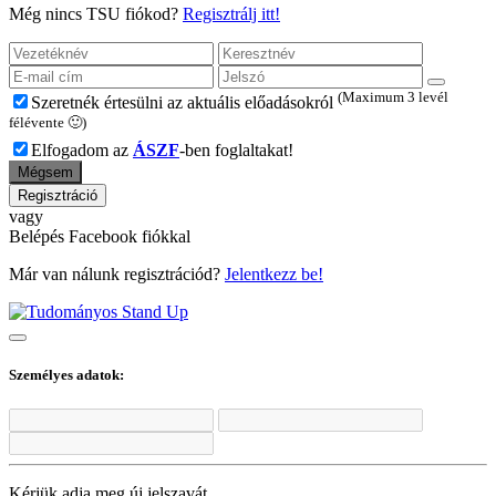
Még nincs TSU fiókod?
Regisztrálj itt!
(Maximum 3 levél
Szeretnék értesülni az aktuális előadásokról
félévente 🙂)
Elfogadom az
ÁSZF
-ben foglaltakat!
Mégsem
Regisztráció
vagy
Belépés Facebook fiókkal
Már van nálunk regisztrációd?
Jelentkezz be!
Személyes adatok:
Kérjük adja meg új jelszavát