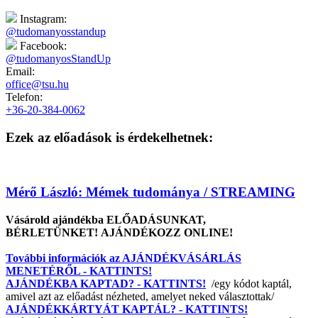
Instagram:
@tudomanyosstandup
Facebook:
@tudomanyosStandUp
Email:
office@tsu.hu
Telefon:
+36-20-384-0062
Ezek az előadások is érdekelhetnek:
Mérő László: Mémek tudománya / STREAMING
Vásárold ajándékba ELŐADÁSUNKAT,
BÉRLETÜNKET! AJÁNDÉKOZZ ONLINE!
További információk az AJÁNDÉKVÁSÁRLÁS
MENETÉRŐL - KATTINTS!
AJÁNDÉKBA KAPTAD? - KATTINTS!
/egy kódot kaptál,
amivel azt az előadást nézheted, amelyet neked választottak/
AJÁNDÉKKÁRTYÁT KAPTÁL? - KATTINTS!