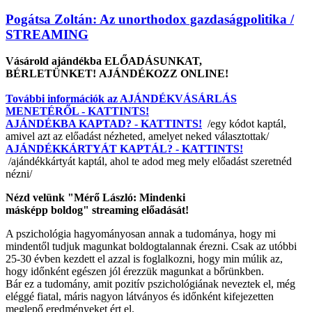
Pogátsa Zoltán: Az unorthodox gazdaságpolitika /
STREAMING
Vásárold ajándékba ELŐADÁSUNKAT,
BÉRLETÜNKET! AJÁNDÉKOZZ ONLINE!
További információk az AJÁNDÉKVÁSÁRLÁS
MENETÉRŐL - KATTINTS!
AJÁNDÉKBA KAPTAD? - KATTINTS!
/egy kódot kaptál,
amivel azt az előadást nézheted, amelyet neked választottak/
AJÁNDÉKKÁRTYÁT KAPTÁL? - KATTINTS!
/ajándékkártyát kaptál, ahol te adod meg mely előadást szeretnéd
nézni/
Nézd velünk "Mérő László: Mindenki
másképp boldog" streaming előadását!
A pszichológia hagyományosan annak a tudománya, hogy mi
mindentől tudjuk magunkat boldogtalannak érezni. Csak az utóbbi
25-30 évben kezdett el azzal is foglalkozni, hogy min múlik az,
hogy időnként egészen jól érezzük magunkat a bőrünkben.
Bár ez a tudomány, amit pozitív pszichológiának neveztek el, még
eléggé fiatal, máris nagyon látványos és időnként kifejezetten
meglepő eredményeket ért el.