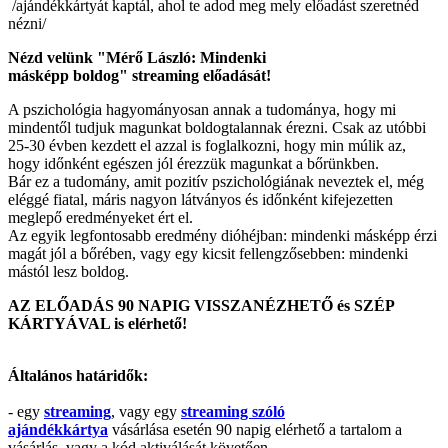
/ajándékkártyát kaptál, ahol te adod meg mely előadást szeretnéd
nézni/
Nézd velünk "Mérő László: Mindenki
másképp boldog" streaming előadását!
A pszichológia hagyományosan annak a tudománya, hogy mi
mindentől tudjuk magunkat boldogtalannak érezni. Csak az utóbbi
25-30 évben kezdett el azzal is foglalkozni, hogy min múlik az,
hogy időnként egészen jól érezzük magunkat a bőrünkben.
Bár ez a tudomány, amit pozitív pszichológiának neveztek el, még
eléggé fiatal, máris nagyon látványos és időnként kifejezetten
meglepő eredményeket ért el.
Az egyik legfontosabb eredmény dióhéjban: mindenki másképp érzi
magát jól a bőrében, vagy egy kicsit fellengzősebben: mindenki
mástól lesz boldog.
AZ ELŐADÁS 90 NAPIG VISSZANÉZHETŐ és SZÉP
KÁRTYÁVAL is elérhető!
Általános határidők:
- egy
streaming
, vagy egy
streaming szóló
ajándékkártya
vásárlása esetén 90 napig elérhető a tartalom a
vásárlás, vagy a kód aktiválását követően