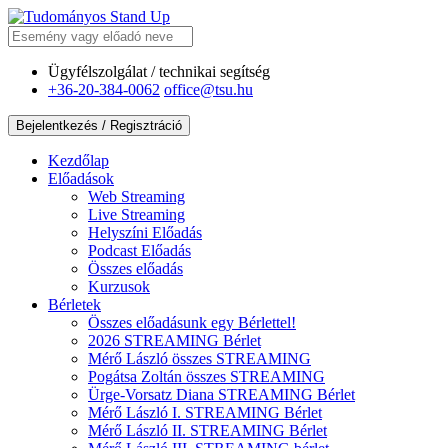
Ügyfélszolgálat / technikai segítség
+36-20-384-0062
office@tsu.hu
Bejelentkezés / Regisztráció
Kezdőlap
Előadások
Web
Streaming
Live
Streaming
Helyszíni
Előadás
Podcast
Előadás
Összes előadás
Kurzusok
Bérletek
Összes előadásunk egy Bérlettel!
2026 STREAMING Bérlet
Mérő László összes STREAMING
Pogátsa Zoltán összes STREAMING
Ürge-Vorsatz Diana STREAMING Bérlet
Mérő László I. STREAMING Bérlet
Mérő László II. STREAMING Bérlet