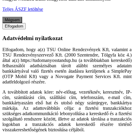
Teljes ÁSZF letöltése
Mégsem
Elfogadom
Adatvédelmi nyilatkozat
Elfogadom, hogy a(z) TSU Online Rendezvények Kft, valamint a
TSU Rendezvényszervező Kft. (2000 Szentendre, Tölgyfa köz 4.)
által a(z) https://tudomanyosstandup.hu (a továbbiakban kereskedő)
felhasználói adatbázisában tárolt alábbi személyes adataim
bankkártyával való fizetés esetén átadásra kerüljenek a SimplePay
(OTP Mobil Kft) vagy a Novogate Payment Services Kft. mint
adatfeldolgozó részére.
A továbbított adatok köre: név-előtag, vezetéknév, keresztnév, IP-
cím, számlázási cím, szállítási cím, telefonszám, e-mail cím,
bankkártyaszám első hat és utolsó négy számjegye, bankkártya
márkája. Az adattovábbítás célja: a fizetési tranzakciókhoz
szükséges adatkommunikáció lebonyolítása a kereskedő és a fizetési
szolgáltató rendszere között, illetve az adatok tárolása a tranzakciós
logokban a tranzakciós adatok kereskedő részére történő
visszakereshetőségének biztosítása céljából.