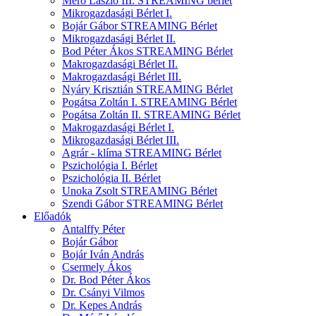
Mérő László III. STREAMING bérlet
Mikrogazdasági Bérlet I.
Bojár Gábor STREAMING Bérlet
Mikrogazdasági Bérlet II.
Bod Péter Ákos STREAMING Bérlet
Makrogazdasági Bérlet II.
Makrogazdasági Bérlet III.
Nyáry Krisztián STREAMING Bérlet
Pogátsa Zoltán I. STREAMING Bérlet
Pogátsa Zoltán II. STREAMING Bérlet
Makrogazdasági Bérlet I.
Mikrogazdasági Bérlet III.
Agrár - klíma STREAMING Bérlet
Pszichológia I. Bérlet
Pszichológia II. Bérlet
Unoka Zsolt STREAMING Bérlet
Szendi Gábor STREAMING Bérlet
Előadók
Antalffy Péter
Bojár Gábor
Bojár Iván András
Csermely Ákos
Dr. Bod Péter Ákos
Dr. Csányi Vilmos
Dr. Kepes András