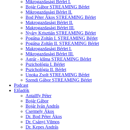
Mikrogazdasági Bérlet I.
Bojár Gábor STREAMING Bérlet
Mikrogazdasági Bérlet II.
Bod Péter Ákos STREAMING Bérlet
Makrogazdasági Bérlet II.
Makrogazdasági Bérlet III.
Nyáry Krisztián STREAMING Bérlet
Pogátsa Zoltán I. STREAMING Bérlet
Pogátsa Zoltán II. STREAMING Bérlet
Makrogazdasági Bérlet I.
Mikrogazdasági Bérlet III.
Agrár - klíma STREAMING Bérlet
Pszichológia I. Bérlet
Pszichológia II. Bérlet
Unoka Zsolt STREAMING Bérlet
Szendi Gábor STREAMING Bérlet
Podcast
Előadók
Antalffy Péter
Bojár Gábor
Bojár Iván András
Csermely Ákos
Dr. Bod Péter Ákos
Dr. Csányi Vilmos
Dr. Kepes András