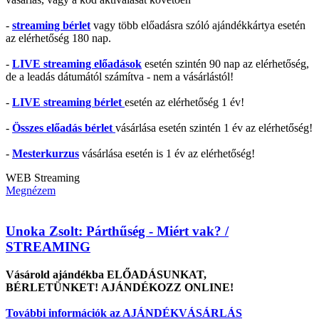
-
streaming bérlet
vagy több előadásra szóló ajándékkártya esetén
az elérhetőség 180 nap.
-
LIVE streaming előadások
esetén szintén 90 nap az elérhetőség,
de a leadás dátumától számítva - nem a vásárlástól!
-
LIVE streaming bérlet
esetén az elérhetőség 1 év!
-
Összes előadás bérlet
vásárlása esetén szintén 1 év az elérhetőség!
-
Mesterkurzus
vásárlása esetén is 1 év az elérhetőség!
WEB
Streaming
Megnézem
Unoka Zsolt: Párthűség - Miért vak? /
STREAMING
Vásárold ajándékba ELŐADÁSUNKAT,
BÉRLETÜNKET! AJÁNDÉKOZZ ONLINE!
További információk az AJÁNDÉKVÁSÁRLÁS