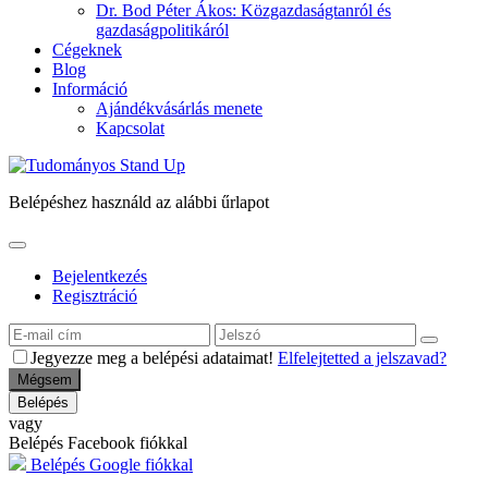
Dr. Bod Péter Ákos
: Közgazdaságtanról és
gazdaságpolitikáról
Cégeknek
Blog
Információ
Ajándékvásárlás menete
Kapcsolat
Belépéshez használd az alábbi űrlapot
Bejelentkezés
Regisztráció
Jegyezze meg a belépési adataimat!
Elfelejtetted a jelszavad?
Mégsem
Belépés
vagy
Belépés Facebook fiókkal
Belépés Google fiókkal