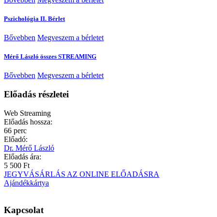
Pszichológia II. Bérlet
Bővebben
Megveszem a bérletet
Mérő László összes STREAMING
Bővebben
Megveszem a bérletet
Előadás részletei
Web
Streaming
Előadás hossza:
66 perc
Előadó:
Dr. Mérő László
Előadás ára:
5 500 Ft
JEGYVÁSÁRLÁS AZ ONLINE ELŐADÁSRA
Ajándékkártya
Kapcsolat