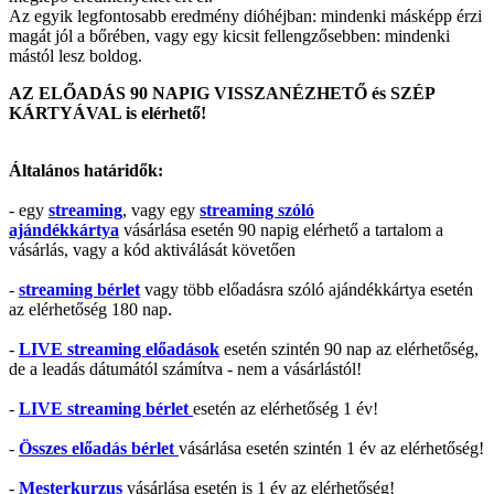
Az egyik legfontosabb eredmény dióhéjban: mindenki másképp érzi
magát jól a bőrében, vagy egy kicsit fellengzősebben: mindenki
mástól lesz boldog.
AZ ELŐADÁS 90 NAPIG VISSZANÉZHETŐ és SZÉP
KÁRTYÁVAL is elérhető!
Általános határidők:
- egy
streaming
, vagy egy
streaming szóló
ajándékkártya
vásárlása esetén 90 napig elérhető a tartalom a
vásárlás, vagy a kód aktiválását követően
-
streaming bérlet
vagy több előadásra szóló ajándékkártya esetén
az elérhetőség 180 nap.
-
LIVE streaming előadások
esetén szintén 90 nap az elérhetőség,
de a leadás dátumától számítva - nem a vásárlástól!
-
LIVE streaming bérlet
esetén az elérhetőség 1 év!
-
Összes előadás bérlet
vásárlása esetén szintén 1 év az elérhetőség!
-
Mesterkurzus
vásárlása esetén is 1 év az elérhetőség!