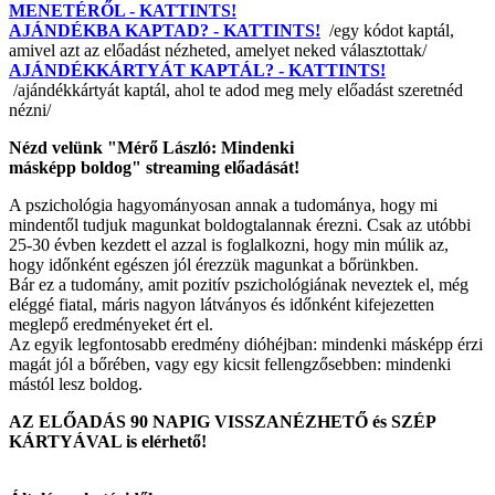
MENETÉRŐL - KATTINTS!
AJÁNDÉKBA KAPTAD? - KATTINTS!
/egy kódot kaptál,
amivel azt az előadást nézheted, amelyet neked választottak/
AJÁNDÉKKÁRTYÁT KAPTÁL? - KATTINTS!
/ajándékkártyát kaptál, ahol te adod meg mely előadást szeretnéd
nézni/
Nézd velünk "Mérő László: Mindenki
másképp boldog" streaming előadását!
A pszichológia hagyományosan annak a tudománya, hogy mi
mindentől tudjuk magunkat boldogtalannak érezni. Csak az utóbbi
25-30 évben kezdett el azzal is foglalkozni, hogy min múlik az,
hogy időnként egészen jól érezzük magunkat a bőrünkben.
Bár ez a tudomány, amit pozitív pszichológiának neveztek el, még
eléggé fiatal, máris nagyon látványos és időnként kifejezetten
meglepő eredményeket ért el.
Az egyik legfontosabb eredmény dióhéjban: mindenki másképp érzi
magát jól a bőrében, vagy egy kicsit fellengzősebben: mindenki
mástól lesz boldog.
AZ ELŐADÁS 90 NAPIG VISSZANÉZHETŐ és SZÉP
KÁRTYÁVAL is elérhető!