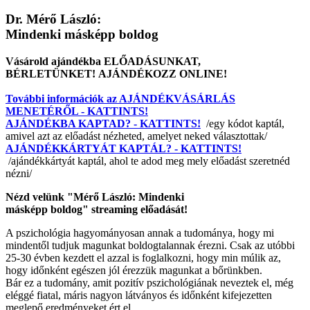
Dr. Mérő László:
Mindenki másképp boldog
Vásárold ajándékba ELŐADÁSUNKAT,
BÉRLETÜNKET! AJÁNDÉKOZZ ONLINE!
További információk az AJÁNDÉKVÁSÁRLÁS
MENETÉRŐL - KATTINTS!
AJÁNDÉKBA KAPTAD? - KATTINTS!
/egy kódot kaptál,
amivel azt az előadást nézheted, amelyet neked választottak/
AJÁNDÉKKÁRTYÁT KAPTÁL? - KATTINTS!
/ajándékkártyát kaptál, ahol te adod meg mely előadást szeretnéd
nézni/
Nézd velünk "Mérő László: Mindenki
másképp boldog" streaming előadását!
A pszichológia hagyományosan annak a tudománya, hogy mi
mindentől tudjuk magunkat boldogtalannak érezni. Csak az utóbbi
25-30 évben kezdett el azzal is foglalkozni, hogy min múlik az,
hogy időnként egészen jól érezzük magunkat a bőrünkben.
Bár ez a tudomány, amit pozitív pszichológiának neveztek el, még
eléggé fiatal, máris nagyon látványos és időnként kifejezetten
meglepő eredményeket ért el.