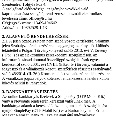
Szentendre, Tölgyfa köz 4.
A szolgáltató elérhetősége, az igénybe vevőkkel való
kapcsolattartásra szolgáló, rendszeresen használt elektronikus
levelezési címe: office@tsu.hu
Cégjegyzékszáma: 13-09-194642
Adószáma: 10892529-1-13
2. ALAPVETŐ RENDELKEZÉSEK:
2.1. A jelen Szabályzatban nem szabályozott kérdésekre, valamint
jelen Szabályzat értelmezésére a magyar jog az irányadó, különös
tekintettel a Polgári Törvénykönyvről szóló 2013. évi V. törvény
(„Ptk.”) és az elektronikus kereskedelmi szolgáltatások, az
információs társadalommal összefüggő szolgáltatások egyes
kérdéseiről szóló 2001. évi CVIII. (Elker. tv.) törvény, valamint a
fogyasztó és a vállalkozás közötti szerződések részletes szabályairól
szóló 45/2014. (II. 26.) Korm. rendelet vonatkozó rendelkezéseire.
A vonatkozó jogszabályok kötelező rendelkezései a felekre külön
kikötés nélkül is irányadók.
3. BANKKÁRTYÁS FIZETÉS
Az online bankkártyás fizetések a SimplePay (OTP Mobil Kft.)
vagy a Nevogate rendszerén keresztül valósulnak meg. A
bankkártya adatok a kereskedőhöz nem jutnak el. A szolgáltatást
nyújtó SimplePay (OTP Mobil Kft) és a Barion Payment Zrt. a
Magyar Nemzeti Bank felügyelete alatt álló intézmények.