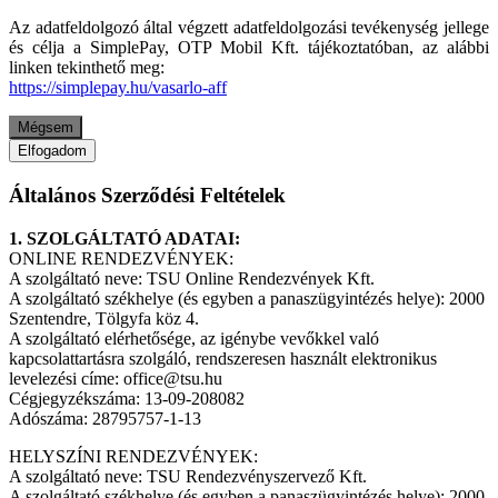
Az adatfeldolgozó által végzett adatfeldolgozási tevékenység jellege
és célja a SimplePay, OTP Mobil Kft. tájékoztatóban, az alábbi
linken tekinthető meg:
https://simplepay.hu/vasarlo-aff
Mégsem
Elfogadom
Általános Szerződési Feltételek
1. SZOLGÁLTATÓ ADATAI:
ONLINE RENDEZVÉNYEK:
A szolgáltató neve: TSU Online Rendezvények Kft.
A szolgáltató székhelye (és egyben a panaszügyintézés helye): 2000
Szentendre, Tölgyfa köz 4.
A szolgáltató elérhetősége, az igénybe vevőkkel való
kapcsolattartásra szolgáló, rendszeresen használt elektronikus
levelezési címe: office@tsu.hu
Cégjegyzékszáma: 13-09-208082
Adószáma: 28795757-1-13
HELYSZÍNI RENDEZVÉNYEK:
A szolgáltató neve: TSU Rendezvényszervező Kft.
A szolgáltató székhelye (és egyben a panaszügyintézés helye): 2000