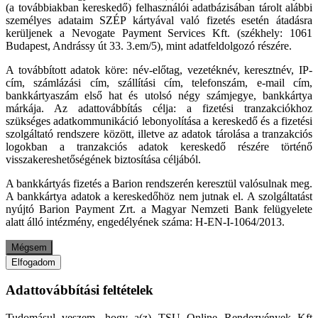
(a továbbiakban kereskedő) felhasználói adatbázisában tárolt alábbi
személyes adataim SZÉP kártyával való fizetés esetén átadásra
kerüljenek a Nevogate Payment Services Kft. (székhely: 1061
Budapest, Andrássy út 33. 3.em/5), mint adatfeldolgozó részére.
A továbbított adatok köre: név-előtag, vezetéknév, keresztnév, IP-
cím, számlázási cím, szállítási cím, telefonszám, e-mail cím,
bankkártyaszám első hat és utolsó négy számjegye, bankkártya
márkája. Az adattovábbítás célja: a fizetési tranzakciókhoz
szükséges adatkommunikáció lebonyolítása a kereskedő és a fizetési
szolgáltató rendszere között, illetve az adatok tárolása a tranzakciós
logokban a tranzakciós adatok kereskedő részére történő
visszakereshetőségének biztosítása céljából.
A bankkártyás fizetés a Barion rendszerén keresztül valósulnak meg.
A bankkártya adatok a kereskedőhöz nem jutnak el. A szolgáltatást
nyújtó Barion Payment Zrt. a Magyar Nemzeti Bank felügyelete
alatt álló intézmény, engedélyének száma: H-EN-I-1064/2013.
Mégsem
Elfogadom
Adattovábbítási feltételek
Tudomásul veszem, hogy a(z) TSU Online Rendezvények Kft