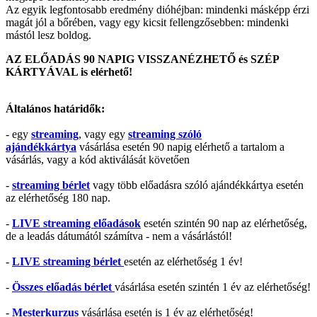
Az egyik legfontosabb eredmény dióhéjban: mindenki másképp érzi
magát jól a bőrében, vagy egy kicsit fellengzősebben: mindenki
mástól lesz boldog.
AZ ELŐADÁS 90 NAPIG VISSZANÉZHETŐ és SZÉP
KÁRTYÁVAL is elérhető!
Általános határidők:
- egy
streaming
, vagy egy
streaming szóló
ajándékkártya
vásárlása esetén 90 napig elérhető a tartalom a
vásárlás, vagy a kód aktiválását követően
-
streaming bérlet
vagy több előadásra szóló ajándékkártya esetén
az elérhetőség 180 nap.
-
LIVE streaming előadások
esetén szintén 90 nap az elérhetőség,
de a leadás dátumától számítva - nem a vásárlástól!
-
LIVE streaming bérlet
esetén az elérhetőség 1 év!
-
Összes előadás bérlet
vásárlása esetén szintén 1 év az elérhetőség!
-
Mesterkurzus
vásárlása esetén is 1 év az elérhetőség!