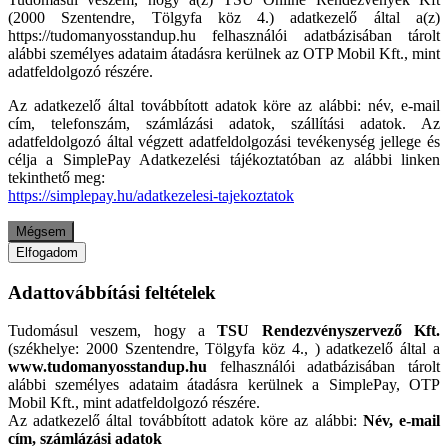
(2000 Szentendre, Tölgyfa köz 4.) adatkezelő által a(z)
https://tudomanyosstandup.hu felhasználói adatbázisában tárolt
alábbi személyes adataim átadásra kerülnek az OTP Mobil Kft., mint
adatfeldolgozó részére.
Az adatkezelő által továbbított adatok köre az alábbi: név, e-mail
cím, telefonszám, számlázási adatok, szállítási adatok. Az
adatfeldolgozó által végzett adatfeldolgozási tevékenység jellege és
célja a SimplePay Adatkezelési tájékoztatóban az alábbi linken
tekinthető meg:
https://simplepay.hu/adatkezelesi-tajekoztatok
Mégsem
Elfogadom
Adattovábbítási feltételek
Tudomásul veszem, hogy a
TSU Rendezvényszervező Kft.
(székhelye: 2000 Szentendre, Tölgyfa köz 4., ) adatkezelő által a
www.tudomanyosstandup.hu
felhasználói adatbázisában tárolt
alábbi személyes adataim átadásra kerülnek a SimplePay, OTP
Mobil Kft., mint adatfeldolgozó részére.
Az adatkezelő által továbbított adatok köre az alábbi:
Név, e-mail
cím, számlázási adatok