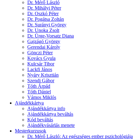
Dr. Mérő László
Dr. Mihályi Péter
Dr. Oszkó Péter
Dr. Pogátsa Zoltán
Dr. Surányi György
Dr. Unoka Zsolt
Dr. Ürge-Vorsatz Diana
Gajzágó György
Gerendai Károly
Gönczi Péter
Kovács Gyula
Kulcsár Tibor
Lackfi János
Nyáry Krisztián
Szendi Gábor
Tóth Árpád
Tóth Dániel
Vámos Miklós
Ajándékkártya
Ajándékkártya info
Ajándékkártya beváltás
Kód beváltás
Ajándékvásárlás menete
Mesterkurzusok
Dr. Mérő László
: Az egészséges ember pszichológiája