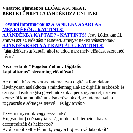
Vásárold ajándékba ELŐADÁSUNKAT,
BÉRLETÜNKET! AJÁNDÉKOZZ ONLINE!
További információk az AJÁNDÉKVÁSÁRLÁS
MENETÉRŐL - KATTINTS!
AJÁNDÉKBA KAPTAD? - KATTINTS!
/egy kódot kaptál,
amivel azt az előadást nézheted, amelyet neked választottak/
AJÁNDÉKKÁRTYÁT KAPTÁL? - KATTINTS!
/ajándékkártyát kaptál, ahol te adod meg mely előadást szeretnéd
nézni/
Nézd velünk "Pogátsa Zoltán: Digitális
kapitalizmus" streaming előadását!
Az elmúlt húsz évben az internet és a digitális forradalom
látványosan átalakította a mindennapjainkat: digitális eszközök és
szolgáltatások segítségével intézzük a pénzügyeinket, ezeken
keresztül kommunikálunk ismerőseinkkel, az internet vált a
fogyasztás elsődleges terévé – és így tovább.
Ezzel mi nyerünk vagy vesztünk?
Hogyan tudja néhány társaság uralni az internetet, ha az
decentralizált és hálózatos?
Az államtól kell-e félnünk, vagy a big tech vállalatoktól?