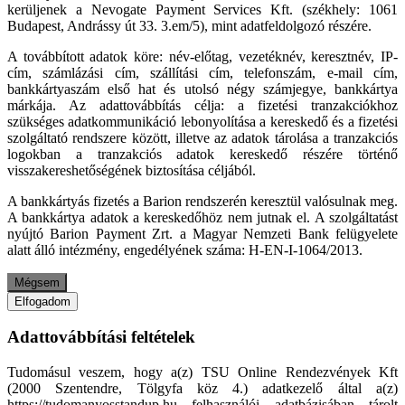
kerüljenek a Nevogate Payment Services Kft. (székhely: 1061
Budapest, Andrássy út 33. 3.em/5), mint adatfeldolgozó részére.
A továbbított adatok köre: név-előtag, vezetéknév, keresztnév, IP-
cím, számlázási cím, szállítási cím, telefonszám, e-mail cím,
bankkártyaszám első hat és utolsó négy számjegye, bankkártya
márkája. Az adattovábbítás célja: a fizetési tranzakciókhoz
szükséges adatkommunikáció lebonyolítása a kereskedő és a fizetési
szolgáltató rendszere között, illetve az adatok tárolása a tranzakciós
logokban a tranzakciós adatok kereskedő részére történő
visszakereshetőségének biztosítása céljából.
A bankkártyás fizetés a Barion rendszerén keresztül valósulnak meg.
A bankkártya adatok a kereskedőhöz nem jutnak el. A szolgáltatást
nyújtó Barion Payment Zrt. a Magyar Nemzeti Bank felügyelete
alatt álló intézmény, engedélyének száma: H-EN-I-1064/2013.
Mégsem
Elfogadom
Adattovábbítási feltételek
Tudomásul veszem, hogy a(z) TSU Online Rendezvények Kft
(2000 Szentendre, Tölgyfa köz 4.) adatkezelő által a(z)
https://tudomanyosstandup.hu felhasználói adatbázisában tárolt