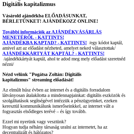
Digitális kapitalizmus
Vásárold ajándékba ELŐADÁSUNKAT,
BÉRLETÜNKET! AJÁNDÉKOZZ ONLINE!
További információk az AJÁNDÉKVÁSÁRLÁS
MENETÉRŐL - KATTINTS!
AJÁNDÉKBA KAPTAD? - KATTINTS!
/egy kódot kaptál,
amivel azt az előadást nézheted, amelyet neked választottak/
AJÁNDÉKKÁRTYÁT KAPTÁL? - KATTINTS!
/ajándékkártyát kaptál, ahol te adod meg mely előadást szeretnéd
nézni/
Nézd velünk "Pogátsa Zoltán: Digitális
kapitalizmus" streaming előadását!
Az elmúlt húsz évben az internet és a digitális forradalom
látványosan átalakította a mindennapjainkat: digitális eszközök és
szolgáltatások segítségével intézzük a pénzügyeinket, ezeken
keresztül kommunikálunk ismerőseinkkel, az internet vált a
fogyasztás elsődleges terévé – és így tovább.
Ezzel mi nyerünk vagy vesztünk?
Hogyan tudja néhány társaság uralni az internetet, ha az
decentralizált és hálózatos?