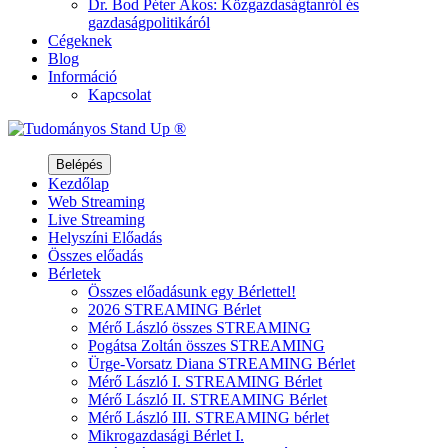
Dr. Bod Péter Ákos
: Közgazdaságtanról és
gazdaságpolitikáról
Cégeknek
Blog
Információ
Kapcsolat
Belépés
Kezdőlap
Web
Streaming
Live
Streaming
Helyszíni
Előadás
Összes előadás
Bérletek
Összes előadásunk egy Bérlettel!
2026 STREAMING Bérlet
Mérő László összes STREAMING
Pogátsa Zoltán összes STREAMING
Ürge-Vorsatz Diana STREAMING Bérlet
Mérő László I. STREAMING Bérlet
Mérő László II. STREAMING Bérlet
Mérő László III. STREAMING bérlet
Mikrogazdasági Bérlet I.