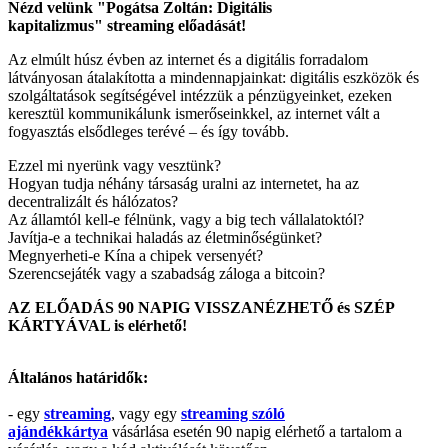
Nézd velünk "Pogátsa Zoltán: Digitális
kapitalizmus" streaming előadását!
Az elmúlt húsz évben az internet és a digitális forradalom
látványosan átalakította a mindennapjainkat: digitális eszközök és
szolgáltatások segítségével intézzük a pénzügyeinket, ezeken
keresztül kommunikálunk ismerőseinkkel, az internet vált a
fogyasztás elsődleges terévé – és így tovább.
Ezzel mi nyerünk vagy vesztünk?
Hogyan tudja néhány társaság uralni az internetet, ha az
decentralizált és hálózatos?
Az államtól kell-e félnünk, vagy a big tech vállalatoktól?
Javítja-e a technikai haladás az életminőségünket?
Megnyerheti-e Kína a chipek versenyét?
Szerencsejáték vagy a szabadság záloga a bitcoin?
AZ ELŐADÁS 90 NAPIG VISSZANÉZHETŐ és SZÉP
KÁRTYÁVAL is elérhető!
Általános határidők:
- egy
streaming
, vagy egy
streaming szóló
ajándékkártya
vásárlása esetén 90 napig elérhető a tartalom a