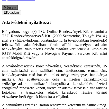
Mégsem
Elfogadom
Adatvédelmi nyilatkozat
Elfogadom, hogy a(z) TSU Online Rendezvények Kft, valamint a
TSU Rendezvényszervező Kft. (2000 Szentendre, Tölgyfa köz 4.)
által a(z) https://tudomanyosstandup.hu (a továbbiakban kereskedő)
felhasználói adatbázisában tárolt alábbi személyes adataim
bankkártyával való fizetés esetén átadásra kerüljenek a SimplePay
(OTP Mobil Kft) vagy a Novogate Payment Services Kft. mint
adatfeldolgozó részére.
A továbbított adatok köre: név-előtag, vezetéknév, keresztnév, IP-
cím, számlázási cím, szállítási cím, telefonszám, e-mail cím,
bankkártyaszám első hat és utolsó négy számjegye, bankkártya
márkája. Az adattovábbítás célja: a fizetési tranzakciókhoz
szükséges adatkommunikáció lebonyolítása a kereskedő és a fizetési
szolgáltató rendszere között, illetve az adatok tárolása a tranzakciós
logokban a tranzakciós adatok kereskedő részére történő
visszakereshetőségének biztosítása céljából.
A bankkártyás fizetés a Barion rendszerén keresztül valósulnak meg.