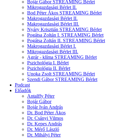
Bojár Gábor STREAMING Bérlet
Mikrogazdasági Bérlet II.
Bod Péter Ákos STREAMING Bérlet
Makrogazdasági Bérlet II.
Makrogazdasági Bérlet III.
Nyáry Krisztián STREAMING Bérlet
Pogátsa Zoltán I. STREAMING Bérlet
Pogátsa Zoltán II. STREAMING Bérlet
Makrogazdasági Bérlet I.
Mikrogazdasági Bérlet III.
Agrár - klíma STREAMING Bérlet
Pszichológia I. Bérlet
Pszichológia II. Bérlet
Unoka Zsolt STREAMING Bérlet
Szendi Gábor STREAMING Bérlet
Podcast
Előadók
Antalffy Péter
Bojár Gábor
Bojár Iván András
Dr. Bod Péter Ákos
Dr. Csányi Vilmos
Dr. Kepes András
Dr. Mérő László
Dr. Mihályi Péter