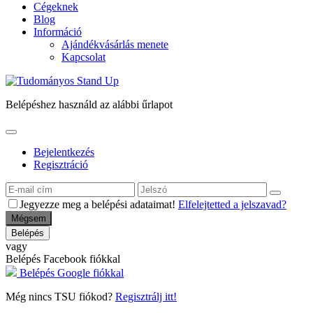
Cégeknek
Blog
Információ
Ajándékvásárlás menete
Kapcsolat
Belépéshez használd az alábbi űrlapot
Bejelentkezés
Regisztráció
Jegyezze meg a belépési adataimat!
Elfelejtetted a jelszavad?
Mégsem
Belépés
vagy
Belépés Facebook fiókkal
Belépés Google fiókkal
Még nincs TSU fiókod?
Regisztrálj itt!