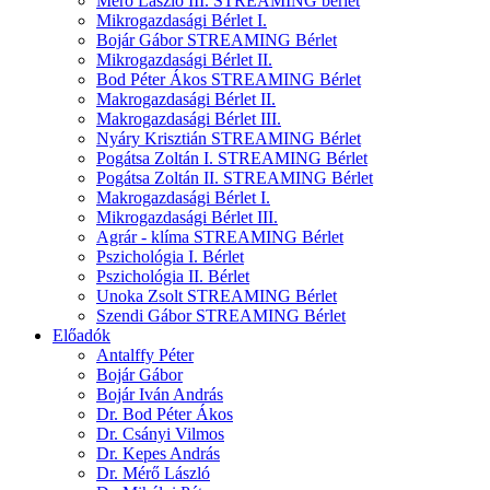
Mérő László III. STREAMING bérlet
Mikrogazdasági Bérlet I.
Bojár Gábor STREAMING Bérlet
Mikrogazdasági Bérlet II.
Bod Péter Ákos STREAMING Bérlet
Makrogazdasági Bérlet II.
Makrogazdasági Bérlet III.
Nyáry Krisztián STREAMING Bérlet
Pogátsa Zoltán I. STREAMING Bérlet
Pogátsa Zoltán II. STREAMING Bérlet
Makrogazdasági Bérlet I.
Mikrogazdasági Bérlet III.
Agrár - klíma STREAMING Bérlet
Pszichológia I. Bérlet
Pszichológia II. Bérlet
Unoka Zsolt STREAMING Bérlet
Szendi Gábor STREAMING Bérlet
Előadók
Antalffy Péter
Bojár Gábor
Bojár Iván András
Dr. Bod Péter Ákos
Dr. Csányi Vilmos
Dr. Kepes András
Dr. Mérő László