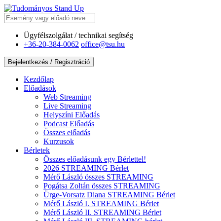
Ügyfélszolgálat / technikai segítség
+36-20-384-0062
office@tsu.hu
Bejelentkezés / Regisztráció
Kezdőlap
Előadások
Web
Streaming
Live
Streaming
Helyszíni
Előadás
Podcast
Előadás
Összes előadás
Kurzusok
Bérletek
Összes előadásunk egy Bérlettel!
2026 STREAMING Bérlet
Mérő László összes STREAMING
Pogátsa Zoltán összes STREAMING
Ürge-Vorsatz Diana STREAMING Bérlet
Mérő László I. STREAMING Bérlet
Mérő László II. STREAMING Bérlet