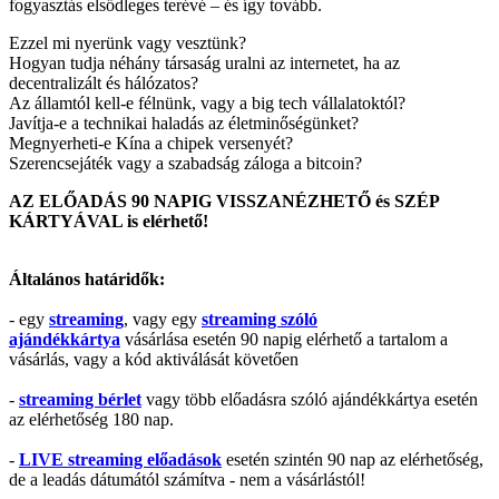
fogyasztás elsődleges terévé – és így tovább.
Ezzel mi nyerünk vagy vesztünk?
Hogyan tudja néhány társaság uralni az internetet, ha az
decentralizált és hálózatos?
Az államtól kell-e félnünk, vagy a big tech vállalatoktól?
Javítja-e a technikai haladás az életminőségünket?
Megnyerheti-e Kína a chipek versenyét?
Szerencsejáték vagy a szabadság záloga a bitcoin?
AZ ELŐADÁS 90 NAPIG VISSZANÉZHETŐ és SZÉP
KÁRTYÁVAL is elérhető!
Általános határidők:
- egy
streaming
, vagy egy
streaming szóló
ajándékkártya
vásárlása esetén 90 napig elérhető a tartalom a
vásárlás, vagy a kód aktiválását követően
-
streaming bérlet
vagy több előadásra szóló ajándékkártya esetén
az elérhetőség 180 nap.
-
LIVE streaming előadások
esetén szintén 90 nap az elérhetőség,
de a leadás dátumától számítva - nem a vásárlástól!