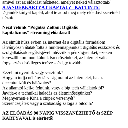
amivel azt az előadást nézheted, amelyet neked választottak/
AJÁNDÉKKÁRTYÁT KAPTÁL? - KATTINTS!
/ajándékkártyát kaptál, ahol te adod meg mely előadást szeretnéd
nézni/
Nézd velünk "Pogátsa Zoltán: Digitális
kapitalizmus" streaming előadását!
Az elmúlt húsz évben az internet és a digitális forradalom
látványosan átalakította a mindennapjainkat: digitális eszközök és
szolgáltatások segítségével intézzük a pénzügyeinket, ezeken
keresztül kommunikálunk ismerőseinkkel, az internet vált a
fogyasztás elsődleges terévé – és így tovább.
Ezzel mi nyerünk vagy vesztünk?
Hogyan tudja néhány társaság uralni az internetet, ha az
decentralizált és hálózatos?
Az államtól kell-e félnünk, vagy a big tech vállalatoktól?
Javítja-e a technikai haladás az életminőségünket?
Megnyerheti-e Kína a chipek versenyét?
Szerencsejáték vagy a szabadság záloga a bitcoin?
AZ ELŐADÁS 90 NAPIG VISSZANÉZHETŐ és SZÉP
KÁRTYÁVAL is elérhető!