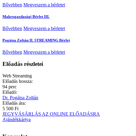
Bővebben
Megveszem a bérletet
Makrogazdasági Bérlet III.
Bővebben
Megveszem a bérletet
Pogátsa Zoltán II. STREAMING Bérlet
Bővebben
Megveszem a bérletet
Előadás részletei
Web
Streaming
Előadás hossza:
94 perc
Előadó:
Dr. Pogátsa Zoltán
Előadás ára:
5 500 Ft
JEGYVÁSÁRLÁS AZ ONLINE ELŐADÁSRA
Ajándékkártya