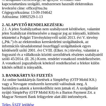
kapcsolattartásra szolgáló, rendszeresen használt elektronikus
levelezési címe: office@tsu.hu
Cégjegyzékszáma: 13-09-194642
Adószáma: 10892529-1-13
2. ALAPVETŐ RENDELKEZÉSEK:
2.1. A jelen Szabályzatban nem szabályozott kérdésekre, valamint
jelen Szabályzat értelmezésére a magyar jog az irányadó, különös
tekintettel a Polgári Törvénykönyvről szóló 2013. évi V. törvény
(„Ptk.”) és az elektronikus kereskedelmi szolgáltatások, az
információs társadalommal összefüggő szolgáltatások egyes
kérdéseiről szóló 2001. évi CVIII. (Elker. tv.) törvény, valamint a
fogyasztó és a vállalkozás közötti szerződések részletes szabályairól
szóló 45/2014. (II. 26.) Korm. rendelet vonatkozó rendelkezéseire.
A vonatkozó jogszabályok kötelező rendelkezései a felekre külön
kikötés nélkül is irányadók.
3. BANKKÁRTYÁS FIZETÉS
Az online bankkártyás fizetések a SimplePay (OTP Mobil Kft.)
vagy a Nevogate rendszerén keresztül valósulnak meg. A
bankkártya adatok a kereskedőhöz nem jutnak el. A szolgáltatást
nyújtó SimplePay (OTP Mobil Kft) és a Barion Payment Zrt. a
Magyar Nemzeti Bank felügyelete alatt álló intézmények.
Teljes ÁSZF letöltése