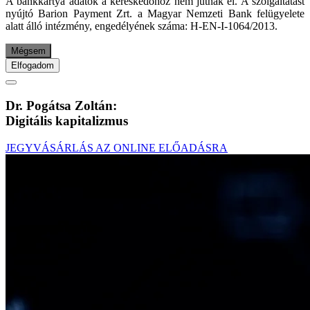
A bankkártya adatok a kereskedőhöz nem jutnak el. A szolgáltatást
nyújtó Barion Payment Zrt. a Magyar Nemzeti Bank felügyelete
alatt álló intézmény, engedélyének száma: H-EN-I-1064/2013.
Mégsem
Elfogadom
Dr. Pogátsa Zoltán:
Digitális kapitalizmus
JEGYVÁSÁRLÁS AZ ONLINE ELŐADÁSRA