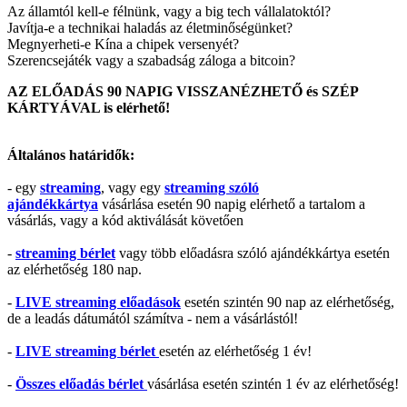
Az államtól kell-e félnünk, vagy a big tech vállalatoktól?
Javítja-e a technikai haladás az életminőségünket?
Megnyerheti-e Kína a chipek versenyét?
Szerencsejáték vagy a szabadság záloga a bitcoin?
AZ ELŐADÁS 90 NAPIG VISSZANÉZHETŐ és SZÉP
KÁRTYÁVAL is elérhető!
Általános határidők:
- egy
streaming
, vagy egy
streaming szóló
ajándékkártya
vásárlása esetén 90 napig elérhető a tartalom a
vásárlás, vagy a kód aktiválását követően
-
streaming bérlet
vagy több előadásra szóló ajándékkártya esetén
az elérhetőség 180 nap.
-
LIVE streaming előadások
esetén szintén 90 nap az elérhetőség,
de a leadás dátumától számítva - nem a vásárlástól!
-
LIVE streaming bérlet
esetén az elérhetőség 1 év!
-
Összes előadás bérlet
vásárlása esetén szintén 1 év az elérhetőség!