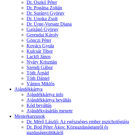
Dr. Oszkó Péter
Dr. Pogátsa Zoltán
Dr. Surányi György
Dr. Unoka Zsolt
Dr. Ürge-Vorsatz Diana
Gajzágó György
Gerendai Károly
Gönczi Péter
Kovács Gyula
Kulcsár Tibor
Lackfi János
Nyáry Krisztián
Szendi Gábor
Tóth Árpád
Tóth Dániel
Vámos Miklós
Ajándékkártya
Ajándékkártya info
Ajándékkártya beváltás
Kód beváltás
Ajándékvásárlás menete
Mesterkurzusok
Dr. Mérő László
: Az egészséges ember pszichológiája
Dr. Bod Péter Ákos
: Közgazdaságtanról és
gazdaságpolitikáról