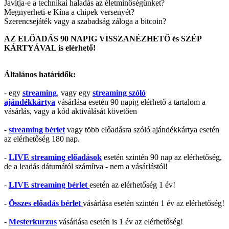
Javítja-e a technikai haladás az életminőségünket?
Megnyerheti-e Kína a chipek versenyét?
Szerencsejáték vagy a szabadság záloga a bitcoin?
AZ ELŐADÁS 90 NAPIG VISSZANÉZHETŐ és SZÉP
KÁRTYÁVAL is elérhető!
Általános határidők:
- egy
streaming
, vagy egy
streaming szóló
ajándékkártya
vásárlása esetén 90 napig elérhető a tartalom a
vásárlás, vagy a kód aktiválását követően
-
streaming bérlet
vagy több előadásra szóló ajándékkártya esetén
az elérhetőség 180 nap.
-
LIVE streaming előadások
esetén szintén 90 nap az elérhetőség,
de a leadás dátumától számítva - nem a vásárlástól!
-
LIVE streaming bérlet
esetén az elérhetőség 1 év!
-
Összes előadás bérlet
vásárlása esetén szintén 1 év az elérhetőség!
-
Mesterkurzus
vásárlása esetén is 1 év az elérhetőség!