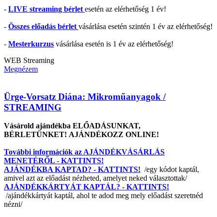
-
LIVE streaming bérlet
esetén az elérhetőség 1 év!
-
Összes előadás bérlet
vásárlása esetén szintén 1 év az elérhetőség!
-
Mesterkurzus
vásárlása esetén is 1 év az elérhetőség!
WEB
Streaming
Megnézem
Ürge-Vorsatz Diána: Mikroműanyagok /
STREAMING
Vásárold ajándékba ELŐADÁSUNKAT,
BÉRLETÜNKET! AJÁNDÉKOZZ ONLINE!
További információk az AJÁNDÉKVÁSÁRLÁS
MENETÉRŐL - KATTINTS!
AJÁNDÉKBA KAPTAD? - KATTINTS!
/egy kódot kaptál,
amivel azt az előadást nézheted, amelyet neked választottak/
AJÁNDÉKKÁRTYÁT KAPTÁL? - KATTINTS!
/ajándékkártyát kaptál, ahol te adod meg mely előadást szeretnéd
nézni/