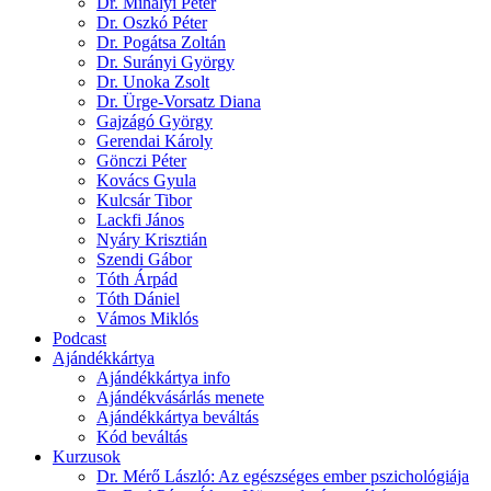
Dr. Mihályi Péter
Dr. Oszkó Péter
Dr. Pogátsa Zoltán
Dr. Surányi György
Dr. Unoka Zsolt
Dr. Ürge-Vorsatz Diana
Gajzágó György
Gerendai Károly
Gönczi Péter
Kovács Gyula
Kulcsár Tibor
Lackfi János
Nyáry Krisztián
Szendi Gábor
Tóth Árpád
Tóth Dániel
Vámos Miklós
Podcast
Ajándékkártya
Ajándékkártya info
Ajándékvásárlás menete
Ajándékkártya beváltás
Kód beváltás
Kurzusok
Dr. Mérő László
: Az egészséges ember pszichológiája