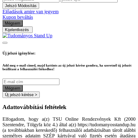
Jelszó Módosítás
Előadások amire van jegyem
Kupon beváltás
Mégsem
Kijelentkezés
Új jelszó igénylése:
Add meg e-mail címed, majd kattints az új jelszó kérése gombra, ha szeretnél új jelszót
beállítani a felhasználói fiókodhoz!
Mégsem
Új jelszó kérése
>
Adattovábbítási feltételek
Elfogadom, hogy a(z) TSU Online Rendezvények Kft (2000
Szentendre, Tölgyfa köz 4.) által a(z) https://tudomanyosstandup.hu
(a továbbiakban kereskedő) felhasználói adatbázisában tárolt alábbi
személyes adataim SZÉP kártyával való fizetés esetén átadásra