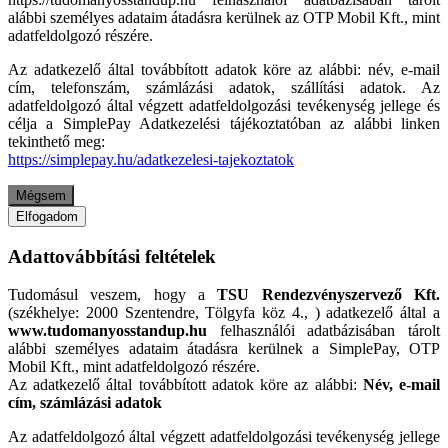
alábbi személyes adataim átadásra kerülnek az OTP Mobil Kft., mint
adatfeldolgozó részére.
Az adatkezelő által továbbított adatok köre az alábbi: név, e-mail
cím, telefonszám, számlázási adatok, szállítási adatok. Az
adatfeldolgozó által végzett adatfeldolgozási tevékenység jellege és
célja a SimplePay Adatkezelési tájékoztatóban az alábbi linken
tekinthető meg:
https://simplepay.hu/adatkezelesi-tajekoztatok
Mégsem
Elfogadom
Adattovábbítási feltételek
Tudomásul veszem, hogy a
TSU Rendezvényszervező Kft.
(székhelye: 2000 Szentendre, Tölgyfa köz 4., ) adatkezelő által a
www.tudomanyosstandup.hu
felhasználói adatbázisában tárolt
alábbi személyes adataim átadásra kerülnek a SimplePay, OTP
Mobil Kft., mint adatfeldolgozó részére.
Az adatkezelő által továbbított adatok köre az alábbi:
Név, e-mail
cím, számlázási adatok
Az adatfeldolgozó által végzett adatfeldolgozási tevékenység jellege