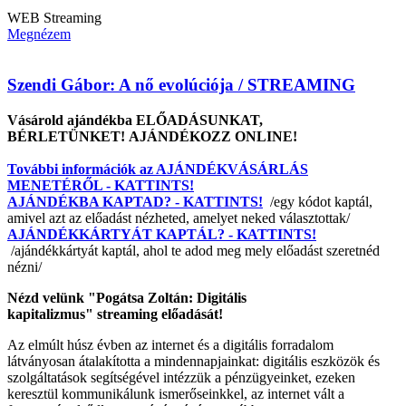
WEB
Streaming
Megnézem
Szendi Gábor: A nő evolúciója / STREAMING
Vásárold ajándékba ELŐADÁSUNKAT,
BÉRLETÜNKET! AJÁNDÉKOZZ ONLINE!
További információk az AJÁNDÉKVÁSÁRLÁS
MENETÉRŐL - KATTINTS!
AJÁNDÉKBA KAPTAD? - KATTINTS!
/egy kódot kaptál,
amivel azt az előadást nézheted, amelyet neked választottak/
AJÁNDÉKKÁRTYÁT KAPTÁL? - KATTINTS!
/ajándékkártyát kaptál, ahol te adod meg mely előadást szeretnéd
nézni/
Nézd velünk "Pogátsa Zoltán: Digitális
kapitalizmus" streaming előadását!
Az elmúlt húsz évben az internet és a digitális forradalom
látványosan átalakította a mindennapjainkat: digitális eszközök és
szolgáltatások segítségével intézzük a pénzügyeinket, ezeken
keresztül kommunikálunk ismerőseinkkel, az internet vált a