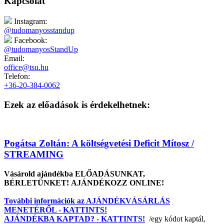
Kapcsolat
Instagram:
@tudomanyosstandup
Facebook:
@tudomanyosStandUp
Email:
office@tsu.hu
Telefon:
+36-20-384-0062
Ezek az előadások is érdekelhetnek:
Pogátsa Zoltán: A költségvetési Deficit Mítosz /
STREAMING
Vásárold ajándékba ELŐADÁSUNKAT,
BÉRLETÜNKET! AJÁNDÉKOZZ ONLINE!
További információk az AJÁNDÉKVÁSÁRLÁS
MENETÉRŐL - KATTINTS!
AJÁNDÉKBA KAPTAD? - KATTINTS!
/egy kódot kaptál,