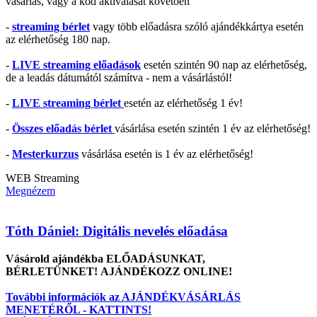
vásárlás, vagy a kód aktiválását követően
-
streaming bérlet
vagy több előadásra szóló ajándékkártya esetén
az elérhetőség 180 nap.
-
LIVE streaming előadások
esetén szintén 90 nap az elérhetőség,
de a leadás dátumától számítva - nem a vásárlástól!
-
LIVE streaming bérlet
esetén az elérhetőség 1 év!
-
Összes előadás bérlet
vásárlása esetén szintén 1 év az elérhetőség!
-
Mesterkurzus
vásárlása esetén is 1 év az elérhetőség!
WEB
Streaming
Megnézem
Tóth Dániel: Digitális nevelés előadása
Vásárold ajándékba ELŐADÁSUNKAT,
BÉRLETÜNKET! AJÁNDÉKOZZ ONLINE!
További információk az AJÁNDÉKVÁSÁRLÁS
MENETÉRŐL - KATTINTS!