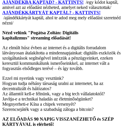
AJÁNDÉKBA KAPTAD? - KATTINTS!
/egy kódot kaptál,
amivel azt az előadást nézheted, amelyet neked választottak/
AJÁNDÉKKÁRTYÁT KAPTÁL? - KATTINTS!
/ajándékkártyát kaptál, ahol te adod meg mely előadást szeretnéd
nézni/
Nézd velünk "Pogátsa Zoltán: Digitális
kapitalizmus" streaming előadását!
Az elmúlt húsz évben az internet és a digitális forradalom
látványosan átalakította a mindennapjainkat: digitális eszközök és
szolgáltatások segítségével intézzük a pénzügyeinket, ezeken
keresztül kommunikálunk ismerőseinkkel, az internet vált a
fogyasztás elsődleges terévé – és így tovább.
Ezzel mi nyerünk vagy vesztünk?
Hogyan tudja néhány társaság uralni az internetet, ha az
decentralizált és hálózatos?
Az államtól kell-e félnünk, vagy a big tech vállalatoktól?
Javítja-e a technikai haladás az életminőségünket?
Megnyerheti-e Kína a chipek versenyét?
Szerencsejáték vagy a szabadság záloga a bitcoin?
AZ ELŐADÁS 90 NAPIG VISSZANÉZHETŐ és SZÉP
KÁRTYÁVAL is elérhető!