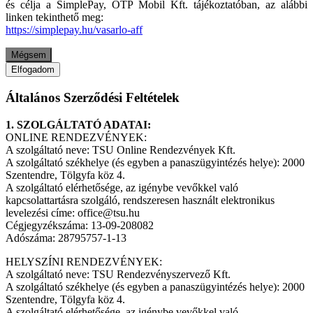
és célja a SimplePay, OTP Mobil Kft. tájékoztatóban, az alábbi
linken tekinthető meg:
https://simplepay.hu/vasarlo-aff
Mégsem
Elfogadom
Általános Szerződési Feltételek
1. SZOLGÁLTATÓ ADATAI:
ONLINE RENDEZVÉNYEK:
A szolgáltató neve: TSU Online Rendezvények Kft.
A szolgáltató székhelye (és egyben a panaszügyintézés helye): 2000
Szentendre, Tölgyfa köz 4.
A szolgáltató elérhetősége, az igénybe vevőkkel való
kapcsolattartásra szolgáló, rendszeresen használt elektronikus
levelezési címe: office@tsu.hu
Cégjegyzékszáma: 13-09-208082
Adószáma: 28795757-1-13
HELYSZÍNI RENDEZVÉNYEK:
A szolgáltató neve: TSU Rendezvényszervező Kft.
A szolgáltató székhelye (és egyben a panaszügyintézés helye): 2000
Szentendre, Tölgyfa köz 4.
A szolgáltató elérhetősége, az igénybe vevőkkel való